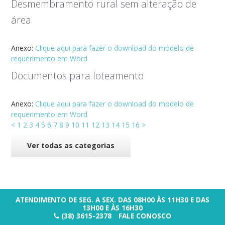
Desmembramento rural sem alteração de
área
Anexo:
Clique aqui para fazer o download do modelo de
requerimento em Word
Documentos para loteamento
Anexo:
Clique aqui para fazer o download do modelo de
requerimento em Word
<
1
2
3
4
5
6
7
8
9
10
11
12
13
14
15
16
>
Ver todas as categorias
ATENDIMENTO DE SEG. A SEX. DAS 08H00 ÀS 11H30 E DAS
13H00 E ÀS 16H30
(38) 3615-2378
FALE CONOSCO