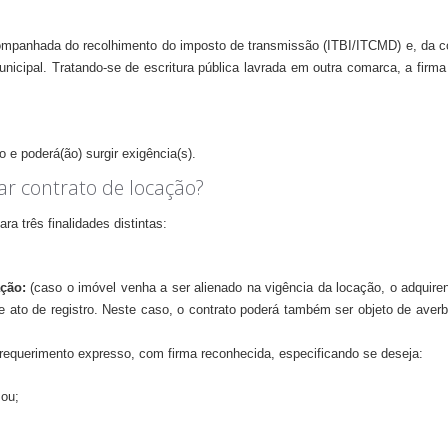
mpanhada do recolhimento do imposto de transmissão (ITBI/ITCMD) e, da có
municipal. Tratando-se de escritura pública lavrada em outra comarca, a fir
 e poderá(ão) surgir exigência(s).
ar contrato de locação?
ra três finalidades distintas:
ção:
(caso o imóvel venha a ser alienado na vigência da locação, o adquirent
e ato de registro. Neste caso, o contrato poderá
também ser objeto de averba
requerimento expresso, com firma reconhecida, especificando se deseja:
 ou;