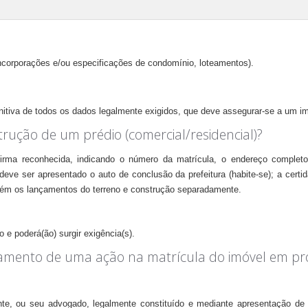
ncorporações e/ou especificações de condomínio, loteamentos).
finitiva de todos os dados legalmente exigidos, que deve assegurar
-
se a um im
rução de um prédio (comercial/residencial)?
firma reconhecida, indicando o número da matrícula, o endereço completo
eve ser apresentado o auto de conclusão da prefeitura (habite-se); a certid
tém os lançamentos do terreno e construção separadamente.
 e poderá(ão) surgir exigência(s).
zamento de uma ação na matrícula do imóvel em pr
te, ou seu advogado, legalmente constituído e mediante apresentação de 