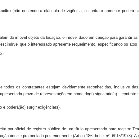
nação
:
(não contendo a cláusula de vigência, o contrato somente poderá ser
além do imóvel objeto da locação, o imóvel dado em caução para garantir as 
prescindível que o interessado apresente requerimento, especificando os atos
ão;
 todos os contratantes estejam devidamente reconhecidas, inclusive das 
 apresentada prova de representação em nome do(s) signatário(s) – contrato s
o e poderá(ão)
surgir exigência(s).
eita por oficial de registro público de um título apresentado para registro.
ação àquele protocolado posteriormente (Artigo 186 da Lei nº. 6015/1973). A 