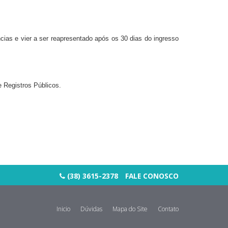
cias e vier a ser reapresentado após os 30 dias do ingresso
e Registros Públicos.
(38) 3615-2378
FALE CONOSCO
Inicio
Dúvidas
Mapa do Site
Contato