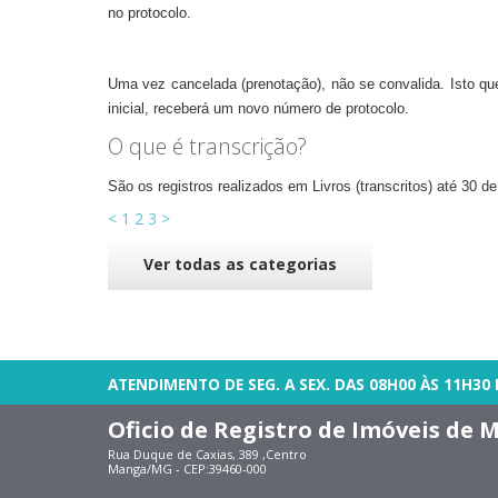
no protocolo.
Uma vez cancelada (prenotação), não se convalida. Isto que
inicial, receberá um novo número de protocolo.
O que é transcrição?
São os registros realizados em Livros (transcritos) até 30 d
<
1
2
3
>
Ver todas as categorias
ATENDIMENTO DE SEG. A SEX. DAS 08H00 ÀS 11H30 
Oficio de Registro de Imóveis de
Rua Duque de Caxias, 389 ,Centro
Manga/MG - CEP:39460-000