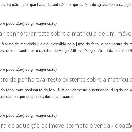
averbação, acompanhada da certidão comprobatória do ajuizamento da ação, ex
 e poderá(ão) surgir exigência(s).
rar penhora/arresto sobre a matrícula de um imóve
 à vista de mandado judicial expedido pelo juízo do feito, a assinatura do 
, devem conter os requisitos do Artigo 239, c/c Artigo 176, III da Lei nº. 60
 e poderá(ão) surgir exigência(s).
stro de penhora/arresto existente sobre a matrícul
 do feito, com assinatura do MM Juiz devidamente autenticada, dirigido ao o
 decisão ou que dela não cabe mais recurso.
 e poderá(ão) surgir exigência(s).
itura de aquisição de imóvel (compra e venda / do