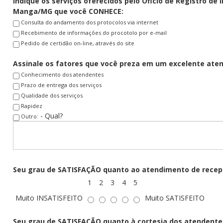
Indique os serviços oferecidos pelo
Oficio de Registro de 
Manga/MG que você CONHECE:
Consulta do andamento dos protocolos via internet
Recebimento de informações do procotolo por e-mail
Pedido de certidão on-line, através do site
Assinale os fatores que você preza em um excelente ate
Conhecimento dos atendentes
Prazo de entrega dos serviços
Qualidade dos serviços
Rapidez
- Qual?
Outro:
Seu grau de SATISFAÇÃO quanto ao atendimento de recep
1
2
3
4
5
Muito INSATISFEITO
Muito SATISFEITO
Seu grau de SATISFAÇÃO quanto à cortesia dos atendente