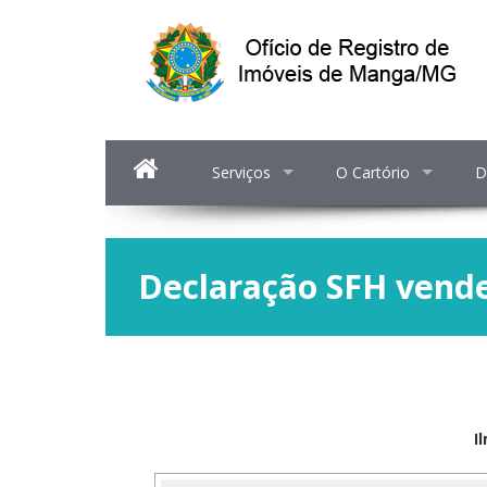
Serviços
O Cartório
D
Declaração SFH vende
I