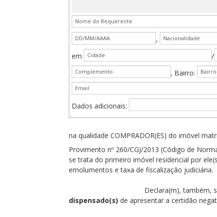
,
em
/
, Bairro:
Dados adicionais:
na qualidade COMPRADOR(ES) do imóvel matri
Provimento nº 260/CGJ/2013 (Código de Normas), 
se trata do primeiro imóvel residencial por ele
emolumentos e taxa de fiscalização judiciária.
Declara(m), também, sob as penas da lei
dispensado(s)
de apresentar a certidão negati